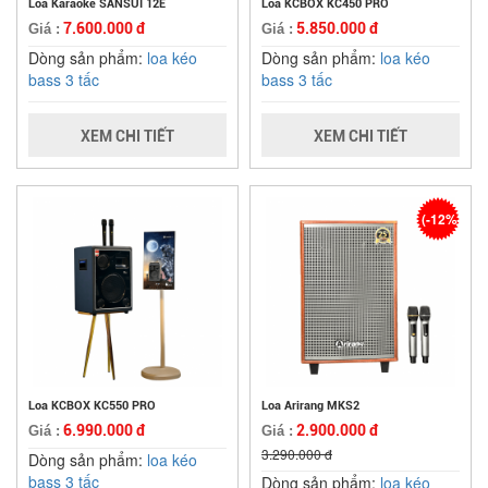
Loa Karaoke SANSUI 12E
Loa KCBOX KC450 PRO
7.600.000 đ
5.850.000 đ
Giá :
Giá :
Dòng sản phẩm:
loa kéo
Dòng sản phẩm:
loa kéo
bass 3 tấc
bass 3 tấc
XEM CHI TIẾT
XEM CHI TIẾT
(-12%)
Loa KCBOX KC550 PRO
Loa Arirang MKS2
6.990.000 đ
2.900.000 đ
Giá :
Giá :
3.290.000 đ
Dòng sản phẩm:
loa kéo
bass 3 tấc
Dòng sản phẩm:
loa kéo