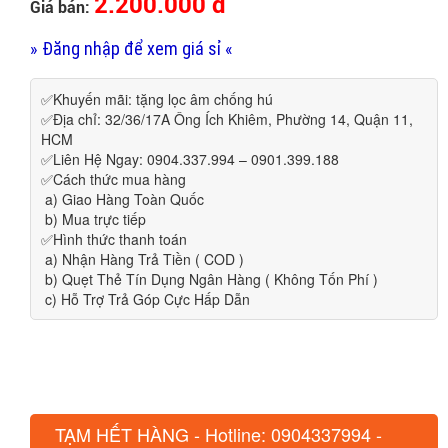
2.200.000 đ
Giá bán:
» Đăng nhập để xem giá sỉ «
✅Khuyến mãi: tặng lọc âm chống hú
✅Địa chỉ: 32/36/17A Ông Ích Khiêm, Phường 14, Quận 11,
HCM
✅Liên Hệ Ngay: 0904.337.994 – 0901.399.188
✅Cách thức mua hàng
a) Giao Hàng Toàn Quốc
b) Mua trực tiếp
✅Hình thức thanh toán
a) Nhận Hàng Trả Tiền ( COD )
b) Quẹt Thẻ Tín Dụng Ngân Hàng ( Không Tốn Phí )
c) Hỗ Trợ Trả Góp Cực Hấp Dẫn
TẠM HẾT HÀNG - Hotline: 0904337994 -