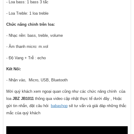
- Loa bass: 1 bass 3 tấc
- Loa Treble: 1 loa treble
Chức năng chỉnh trên loa:
- Nhạc nền: bass, treble, volume
- Âm thanh micro: m.vol 
- Độ Vang + Trễ : echo
Kết Nối:
- Nhận vào,  Micro, USB, Bluetooth
Mời quý khách xem ngoại quan cũng như các chức năng chính  của 
loa 
JBZ JB1011
 thông qua video cập nhật thực tế dưới đây , Hoặc 
gửi tin nhắn, đặt câu hỏi  
babashop
 sẽ tư vấn và giải đáp những thắc 
mắc của quý khách