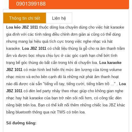
0901399188
Thông tin chi tiết
Liên hệ
Loa kéo JBZ 1011
 thuộc dòng loa chuyên dùng cho việc hát karaoke 
gia đình với các tính năng điều chỉnh đơn giản ai cũng có thể dùng 
nhưng mang lại hiệu quả tích cực trong việc nghe nhạc và hát 
karaoke. 
Loa JBZ 1011
 có chất liệu thùng là gỗ cho ra âm thanh trầm 
ấm và được bọc nhựa chịu lực ở các góc cạnh hạn chế bớt tình 
trạng bể góc thùng do bất cẩn trong khi di chuyển loa. 
Loa karaoke 
JBZ 1011
 có màn hình led hiển thị mức âm lượng của từng volume 
nhạc micro và echo bên cạnh đó là những nút phát âm thanh hoạt 
náo đã được cài sẵn "tiếng vỗ tay, tiếng cười, tiếng trầm trồ ..." . 
Loa 
JBZ 1011
 có đèn led party nhảy theo nhạc giúp cho không gian nghe 
nhạc hay hát karaoke của bạn trở nên sôi nổi hơn, có công tắc đèn 
riêng biệt trên loa. Bạn có thể kết nối thêm những chiếc loa JBZ khác 
bằng bluetooth thông qua nút TWS có trên loa.
Số đường tiếng: 