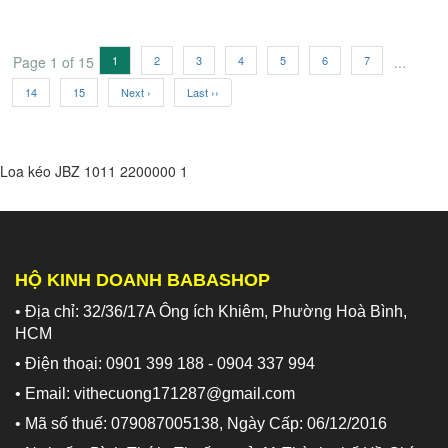
Page 1 of 15
1
2
3
4
5
6
7
...
14
15
Next ›
Last ››
Loa kéo JBZ 1011
2200000
1
HỘ KINH DOANH BABASHOP
• Địa chỉ: 32/36/17A Ông ích Khiêm, Phường Hoà Bình,
HCM
• Điện thoại: 0901 399 188 - 0904 337 994
• Email: vithecuong171287@gmail.com
• Mã số thuế: 079087005138, Ngày Cấp: 06/12/2016