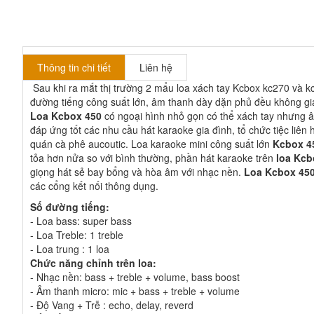
Thông tin chi tiết
Liên hệ
Sau khi ra mắt thị trường 2 mẩu loa xách tay Kcbox kc270 và 
đường tiếng công suất lớn, âm thanh dày dặn phủ đều không g
Loa Kcbox 450
có ngoại hình nhỏ gọn có thể xách tay nhưng â
đáp ứng tốt các nhu cầu hát karaoke gia đình, tổ chức tiệc liên
quán cà phê aucoutic. Loa karaoke mini công suất lớn
Kcbox 4
tỏa hơn nửa so với bình thường, phần hát karaoke trên
loa Kcb
giọng hát sẻ bay bổng và hòa âm với nhạc nền.
Loa Kcbox 45
các cổng kết nối thông dụng.
Số đường tiếng:
- Loa bass: super bass
- Loa Treble: 1 treble
- Loa trung : 1 loa
Chức năng chỉnh trên loa:
- Nhạc nền: bass + treble + volume, bass boost
- Âm thanh micro: mic + bass + treble + volume
- Độ Vang + Trễ : echo, delay, reverd