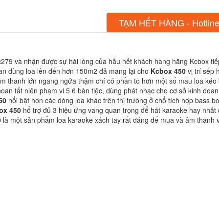
TẠM HẾT HÀNG - Hotline
kc279 và nhận được sự hài lòng của hầu hết khách hàng hãng Kcbox ti
ian dùng loa lên đến hơn 150m2 đả mang lại cho
Kcbox 450
vị trí sếp
m thanh lớn ngang ngửa thậm chí có phần to hơn một số mẩu loa kéo ba
 hoan tất niên phạm vi 5 6 bàn tiệc, dùng phát nhạc cho cơ sở kinh doa
50
nổi bật hơn các dòng loa khác trên thị trường ở chổ tích hợp bass b
ox 450
hổ trợ đủ 3 hiệu ứng vang quan trọng để hát karaoke hay nhất đ
0
là một sản phẩm loa karaoke xách tay rất đáng để mua và âm thanh vớ