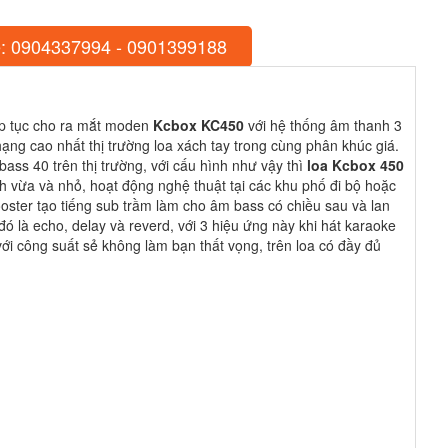
: 0904337994 - 0901399188
ếp tục cho ra mắt moden
Kcbox KC450
với hệ thống âm thanh 3
 hạng cao nhất thị trường loa xách tay trong cùng phân khúc giá.
ss 40 trên thị trường, với cấu hình như vậy thì
loa Kcbox 450
nh vừa và nhỏ, hoạt động nghệ thuật tại các khu phố đi bộ hoặc
ooster tạo tiếng sub trầm làm cho âm bass có chiều sau và lan
ó là echo, delay và reverd, với 3 hiệu ứng này khi hát karaoke
i công suất sẻ không làm bạn thất vọng, trên loa có đầy đủ