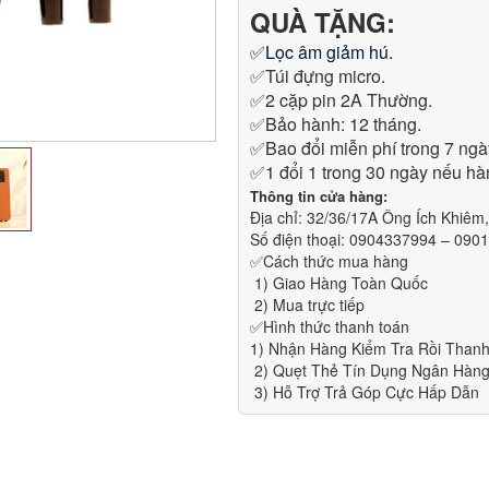
QUÀ TẶNG:
✅
Lọc âm giảm hú.
✅Túi đựng micro.
✅2 cặp pin 2A Thường.
✅Bảo hành: 12 tháng.
✅Bao đổi miễn phí trong 7 ng
✅1 đổi 1 trong 30 ngày nếu hàn
Thông tin cửa hàng:
Địa chỉ: 32/36/17A Ông Ích Khiê
Số điện thoại: 0904337994 – 090
✅Cách thức mua hàng
1) Giao Hàng Toàn Quốc
2) Mua trực tiếp
✅Hình thức thanh toán
1) Nhận Hàng Kiểm Tra Rồi Than
2) Quẹt Thẻ Tín Dụng Ngân Hàn
3) Hỗ Trợ Trả Góp Cực Hấp Dẫn