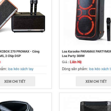
 KCBOX 270 PROMAX - Công
Loa Karaoke PARAMAX PARTYMOR
S, 2 Chip DSP
Loa Party 300W
ệ
Liên Hệ
Giá :
phẩm:
loa kéo xách tay
Dòng sản phẩm:
loa kéo xách 
XEM CHI TIẾT
XEM CHI TIẾT