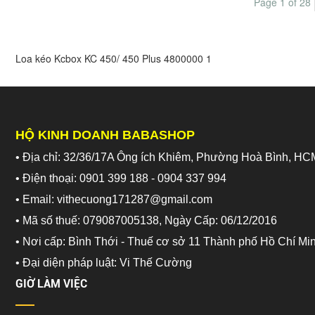
Page 1 of 28
Loa kéo Kcbox KC 450/ 450 Plus
4800000
1
HỘ KINH DOANH BABASHOP
• Địa chỉ: 32/36/17A Ông ích Khiêm, Phường Hoà Bình, HC
• Điện thoại: 0901 399 188 - 0904 337 994
• Email: vithecuong171287@gmail.com
• Mã số thuế: 079087005138, Ngày Cấp: 06/12/2016
• Nơi cấp: Bình Thới - Thuế cơ sở 11 Thành phố Hồ Chí Mi
•
Đại diện pháp luật: Vi Thế Cường
GIỜ LÀM VIỆC