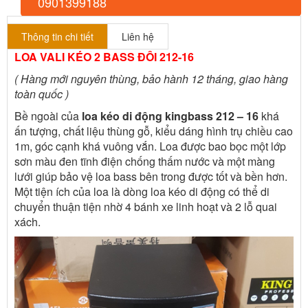
0901399188
Thông tin chi tiết
Liên hệ
LOA VALI KÉO 2 BASS ĐÔI 212-16
( Hàng mới nguyên thùng, bảo hành 12 tháng, giao hàng
toàn quốc )
Bề ngoài của
loa kéo di động kingbass 212 – 16
khá
ấn tượng, chất liệu thùng gỗ, kiểu dáng hình trụ chiều cao
1m, góc cạnh khá vuông vắn. Loa được bao bọc một lớp
sơn màu đen tĩnh điện chống thấm nước và một màng
lưới giúp bảo vệ loa bass bên trong được tốt và bền hơn.
Một tiện ích của loa là dòng loa kéo di động có thể di
chuyển thuận tiện nhờ 4 bánh xe linh hoạt và 2 lỗ quai
xách.