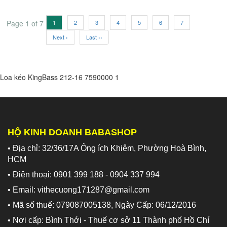
Page 1 of 7
1
2
3
4
5
6
7
Next ›
Last ››
Loa kéo KingBass 212-16
7590000
1
HỘ KINH DOANH BABASHOP
• Địa chỉ: 32/36/17A Ông ích Khiêm, Phường Hoà Bình,
HCM
• Điện thoại: 0901 399 188 - 0904 337 994
• Email: vithecuong171287@gmail.com
• Mã số thuế: 079087005138, Ngày Cấp: 06/12/2016
• Nơi cấp: Bình Thới - Thuế cơ sở 11 Thành phố Hồ Chí