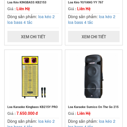
Loa Kéo KINGBASS KB2153
Loa Kéo YUYANG YY 767
Liên Hệ
Liên Hệ
Giá :
Giá :
Dòng sản phẩm:
loa kéo 2
Dòng sản phẩm:
loa kéo 2
loa bass 4 tấc
loa bass 4 tấc
XEM CHI TIẾT
XEM CHI TIẾT
Loa Karaoke Kingbass KB215Y PRO
Loa Karaoke Sumico On The Go 215
7.650.000 đ
Liên Hệ
Giá :
Giá :
Dòng sản phẩm:
loa kéo 2
Dòng sản phẩm:
loa kéo 2
loa bass 4 tấc
loa bass 4 tấc