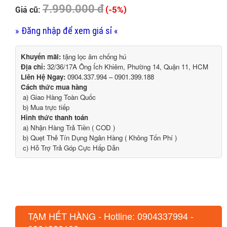
7.990.000 đ
(-5%)
Giá cũ:
» Đăng nhập để xem giá sỉ «
Khuyến mãi:
tặng lọc âm chống hú
Địa chỉ:
32/36/17A Ông Ích Khiêm, Phường 14, Quận 11, HCM
Liên Hệ Ngay:
0904.337.994 – 0901.399.188
Cách thức mua hàng
a) Giao Hàng Toàn Quốc
b) Mua trực tiếp
Hình thức thanh toán
a) Nhận Hàng Trả Tiền ( COD )
b) Quẹt Thẻ Tín Dụng Ngân Hàng ( Không Tốn Phí )
c) Hỗ Trợ Trả Góp Cực Hấp Dẫn
TẠM HẾT HÀNG - Hotline: 0904337994 -