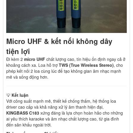
Micro UHF & kết nối không dây
tiện lợi
Đi kèm 2
micro UHF
chất lượng cao, tín hiệu ổn định ngay cả ở
khoảng cách xa. Loa hỗ trợ
TWS (True Wireless Stereo)
, cho
phép kết nối 2 loa cùng lúc để tạo không gian âm nhạc mạnh
mẽ và sống động hơn.
💡
Kết luận
Với công suất mạnh mẽ, thiết kế chống thấm, hệ thống loa
driver cao cấp và khả năng xử lý âm thanh hiện đại,
KINGBASS C183
xứng đáng là lựa chọn hoàn hảo cho những
ai yêu thích karaoke và âm nhạc chất lượng cao, từ gia đình
đến sân khấu ngoài trời.