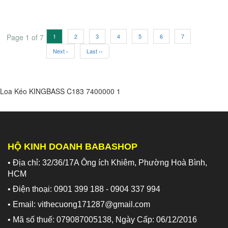
Page 1 of 7
1
2
3
4
5
6
7
Next ›
Last ››
Loa Kéo KINGBASS C183
7400000
1
HỘ KINH DOANH BABASHOP
• Địa chỉ: 32/36/17A Ông ích Khiêm, Phường Hoà Bình,
HCM
• Điện thoại: 0901 399 188 - 0904 337 994
• Email: vithecuong171287@gmail.com
• Mã số thuế: 079087005138, Ngày Cấp: 06/12/2016