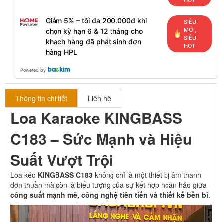
Giảm 5% – tối đa 200.000đ khi
SIÊU
MỚI,
chọn kỳ hạn 6 & 12 tháng cho
SIÊU
khách hàng đã phát sinh đơn
HOT
hàng HPL
Powered by
Thông tin chi tiết
Liên hệ
Loa Karaoke KINGBASS
C183 – Sức Mạnh và Hiệu
Suất Vượt Trội
Loa kéo
KINGBASS C183
không chỉ là một thiết bị âm thanh
đơn thuần mà còn là biểu tượng của sự kết hợp hoàn hảo giữa
công suất mạnh mẽ, công nghệ tiên tiến và thiết kế bền bỉ
.