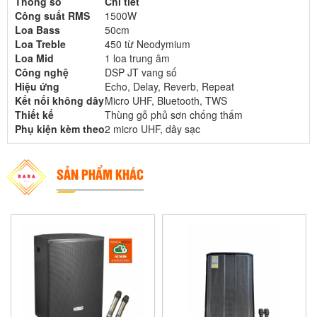
Thông số
Chi tiết
Công suất RMS
1500W
Loa Bass
50cm
Loa Treble
450 từ Neodymium
Loa Mid
1 loa trung âm
Công nghệ
DSP JT vang số
Hiệu ứng
Echo, Delay, Reverb, Repeat
Kết nối không dây
Micro UHF, Bluetooth, TWS
Thiết kế
Thùng gỗ phủ sơn chống thấm
Phụ kiện kèm theo
2 micro UHF, dây sạc
SẢN PHẨM KHÁC