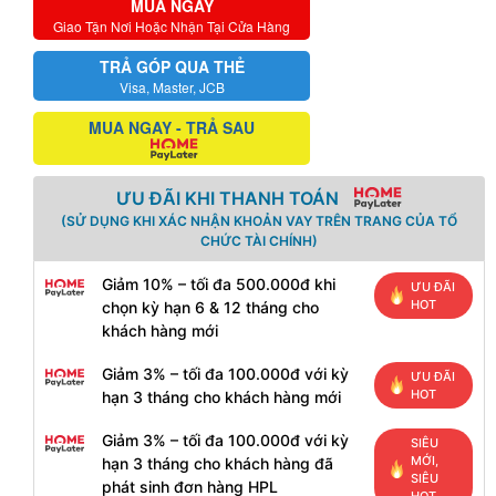
MUA NGAY
Giao Tận Nơi Hoặc Nhận Tại Cửa Hàng
TRẢ GÓP QUA THẺ
Visa, Master, JCB
MUA NGAY - TRẢ SAU
ƯU ĐÃI KHI THANH TOÁN
(SỬ DỤNG KHI XÁC NHẬN KHOẢN VAY TRÊN TRANG CỦA TỔ
CHỨC TÀI CHÍNH)
Giảm 10% – tối đa 500.000đ khi
ƯU ĐÃI
HOT
chọn kỳ hạn 6 & 12 tháng cho
khách hàng mới
Giảm 3% – tối đa 100.000đ với kỳ
ƯU ĐÃI
HOT
hạn 3 tháng cho khách hàng mới
Giảm 3% – tối đa 100.000đ với kỳ
SIÊU
MỚI,
hạn 3 tháng cho khách hàng đã
SIÊU
phát sinh đơn hàng HPL
HOT