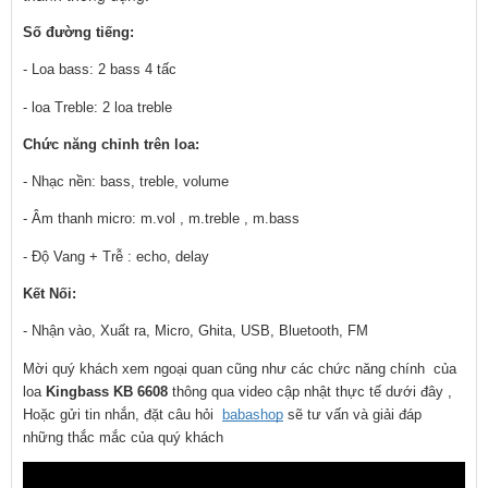
Số đường tiếng: 
- Loa bass: 2 bass 4 tấc
- loa Treble: 2 loa treble
Chức năng chỉnh trên loa:
- Nhạc nền: bass, treble, volume
- Âm thanh micro: m.vol , m.treble , m.bass
- Độ Vang + Trễ : echo, delay
Kết Nối:
- Nhận vào, Xuất ra, Micro, Ghita, USB, Bluetooth, FM
Mời quý khách xem ngoại quan cũng như các chức năng chính  của 
loa 
Kingbass KB 6608
 thông qua video cập nhật thực tế dưới đây , 
Hoặc gửi tin nhắn, đặt câu hỏi  
babashop
 sẽ tư vấn và giải đáp 
những thắc mắc của quý khách