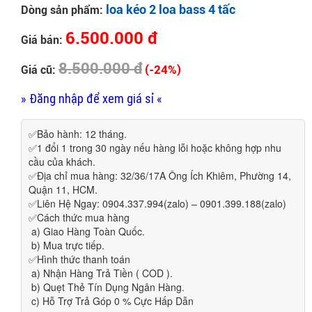
loa kéo 2 loa bass 4 tấc
Dòng sản phẩm:
6.500.000 đ
Giá bán:
8.500.000 đ
(-24%)
Giá cũ:
» Đăng nhập để xem giá sỉ «
✅Bảo hành: 12 tháng.
✅1 đổi 1 trong 30 ngày nếu hàng lỗi hoặc không hợp nhu
cầu của khách.
✅Địa chỉ mua hàng: 32/36/17A Ông Ích Khiêm, Phường 14,
Quận 11, HCM.
✅Liên Hệ Ngay: 0904.337.994(zalo) – 0901.399.188(zalo)
✅Cách thức mua hàng
a) Giao Hàng Toàn Quốc.
b) Mua trực tiếp.
✅Hình thức thanh toán
a) Nhận Hàng Trả Tiền ( COD ).
b) Quẹt Thẻ Tín Dụng Ngân Hàng.
c) Hỗ Trợ Trả Góp 0 % Cực Hấp Dẫn