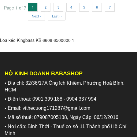
Page 1 of 7
1
2
3
4
5
6
7
Next ›
Last ››
Loa kéo Kingbass KB 6608
6500000
1
HỘ KINH DOANH BABASHOP
• Địa chỉ: 32/36/17A Ông ích Khiêm, Phường Hoà Bình,
HCM
• Điện thoại: 0901 399 188 - 0904 337 994
• Email: vithecuong171287@gmail.com
• Mã số thuế: 079087005138, Ngày Cấp: 06/12/2016
• Nơi cấp: Bình Thới - Thuế cơ sở 11 Thành phố Hồ Chí
Minh