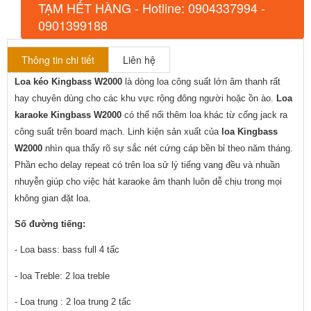
TẠM HẾT HÀNG - Hotline: 0904337994 -
0901399188
Thông tin chi tiết
Liên hệ
Loa kéo Kingbass W2000
 là dòng loa công suất lớn âm thanh rất 
hay chuyên dùng cho các khu vực rộng đông người hoặc ồn ào. 
Loa 
karaoke Kingbass W2000
 có thể nối thêm loa khác từ cổng jack ra 
công suất trên board mạch. Linh kiện sản xuất của 
loa Kingbass 
W2000
 nhìn qua thấy rõ sự sắc nét cứng cáp bền bỉ theo năm tháng. 
Phần echo delay repeat có trên loa sử lý tiếng vang đều và nhuần 
nhuyễn giúp cho việc hát karaoke âm thanh luôn dễ chịu trong mọi 
không gian đặt loa.
Số đường tiếng: 
- Loa bass: bass full 4 tấc
- loa Treble: 2 loa treble
- Loa trung : 2 loa trung 2 tấc