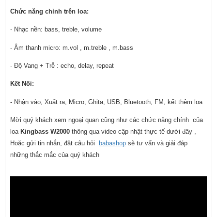
Chức năng chỉnh trên loa:
- Nhạc nền: bass, treble, volume
- Âm thanh micro: m.vol , m.treble , m.bass
- Độ Vang + Trễ : echo, delay, repeat
Kết Nối:
- Nhận vào, Xuất ra, Micro, Ghita, USB, Bluetooth, FM, kết thêm loa
Mời quý khách xem ngoại quan cũng như các chức năng chính  của 
loa 
Kingbass W2000
 thông qua video cập nhật thực tế dưới đây , 
Hoặc gửi tin nhắn, đặt câu hỏi  
babashop
 sẽ tư vấn và giải đáp 
những thắc mắc của quý khách