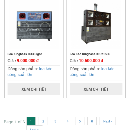
Loa Kingbass H33 Light
Loa Kéo Kingbass KB 2158D
9.000.000 đ
10.500.000 đ
Giá :
Giá :
Dòng sản phẩm:
loa kéo
Dòng sản phẩm:
loa kéo
công suất lớn
công suất lớn
XEM CHI TIẾT
XEM CHI TIẾT
Page 1 of 6
1
2
3
4
5
6
Next ›
Last ››