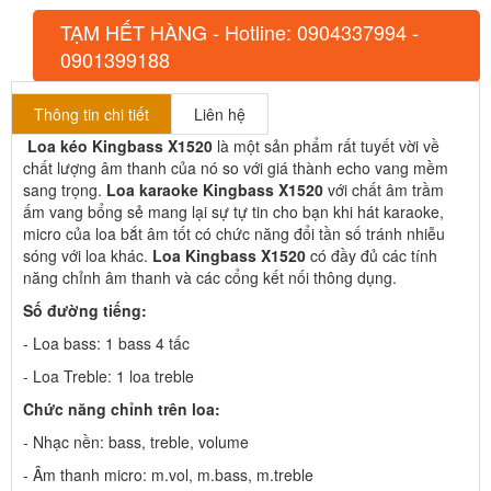
TẠM HẾT HÀNG - Hotline: 0904337994 -
0901399188
Thông tin chi tiết
Liên hệ
Loa kéo Kingbass X1520
là một sản phẩm rất tuyết vời về
chất lượng âm thanh của nó so với giá thành echo vang mềm
sang trọng.
Loa karaoke Kingbass X1520
với chất âm trầm
ấm vang bổng sẻ mang lại sự tự tin cho bạn khi hát karaoke,
micro của loa bắt âm tốt có chức năng đổi tần số tránh nhiễu
sóng với loa khác.
Loa Kingbass X1520
có đầy đủ các tính
năng chỉnh âm thanh và các cổng kết nối thông dụng.
Số đường tiếng:
- Loa bass: 1 bass 4 tấc
- Loa Treble: 1 loa treble
Chức năng chỉnh trên loa:
- Nhạc nền: bass, treble, volume
- Âm thanh micro: m.vol, m.bass, m.treble