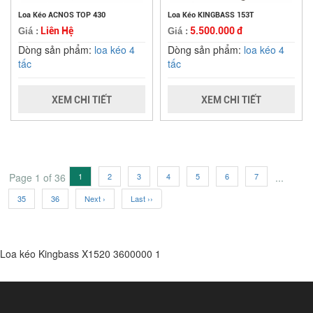
Loa Kéo ACNOS TOP 430
Loa Kéo KINGBASS 153T
Liên Hệ
5.500.000 đ
Giá :
Giá :
Dòng sản phẩm:
loa kéo 4
Dòng sản phẩm:
loa kéo 4
tấc
tấc
XEM CHI TIẾT
XEM CHI TIẾT
Page 1 of 36
1
2
3
4
5
6
7
...
35
36
Next ›
Last ››
Loa kéo Kingbass X1520
3600000
1