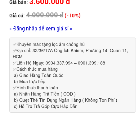
3.600.000 đ
Giá bán:
4.000.000 đ
(-10%)
Giá cũ:
» Đăng nhập để xem giá sỉ «
✅Khuyến mãi: tặng lọc âm chống hú
✅Địa chỉ: 32/36/17A Ông Ích Khiêm, Phường 14, Quận 11,
HCM
✅Liên Hệ Ngay: 0904.337.994 – 0901.399.188
✅Cách thức mua hàng
a) Giao Hàng Toàn Quốc
b) Mua trực tiếp
✅Hình thức thanh toán
a) Nhận Hàng Trả Tiền ( COD )
b) Quẹt Thẻ Tín Dụng Ngân Hàng ( Không Tốn Phí )
c) Hỗ Trợ Trả Góp Cực Hấp Dẫn