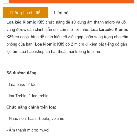
Thông tin chi tiết
Liên hệ
Loa kéo Kiomic K89
 chức năng dễ sử dụng âm thanh micro và độ 
vang được căn chỉnh sẵn chỉ cần mở lớn nhỏ. 
Loa karaoke Kiomic 
K89
 có ngoại hình dễ nhìn kiểu cổ điển góp phần sang trọng cho căn 
phòng của bạn. 
Loa kiomic K89
 có 2 micro đi kèm bắt tiếng có gắn 
lọc âm của babashop ca hát thoải mái không lo bị hú.
Số đường tiếng: 
- Loa bass: 2 tấc
- loa Treble: 1 loa treble
Chức năng chỉnh trên loa:
- Nhạc nền: bass, treble, volume
- Âm thanh micro: m.vol