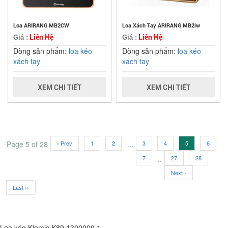
Loa ARIRANG MB2CW
Loa Xách Tay ARIRANG MB2iw
Liên Hệ
Liên Hệ
Giá :
Giá :
Dòng sản phẩm:
loa kéo
Dòng sản phẩm:
loa kéo
xách tay
xách tay
XEM CHI TIẾT
XEM CHI TIẾT
Page 5 of 28
‹ Prev
1
2
...
3
4
5
6
7
..
27
28
Next ›
Last ››
Loa kéo Kiomic K89
1300000
1