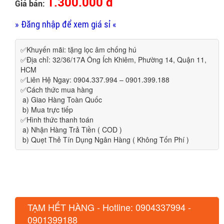
1.300.000 đ
Giá bán:
» Đăng nhập để xem giá sỉ «
✅Khuyến mãi: tặng lọc âm chống hú
✅Địa chỉ: 32/36/17A Ông Ích Khiêm, Phường 14, Quận 11,
HCM
✅Liên Hệ Ngay: 0904.337.994 – 0901.399.188
✅Cách thức mua hàng
a) Giao Hàng Toàn Quốc
b) Mua trực tiếp
✅Hình thức thanh toán
a) Nhận Hàng Trả Tiền ( COD )
b) Quẹt Thẻ Tín Dụng Ngân Hàng ( Không Tốn Phí )
TẠM HẾT HÀNG - Hotline: 0904337994 -
0901399188