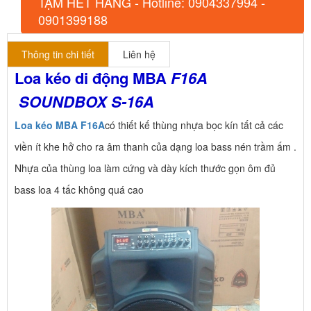
TẠM HẾT HÀNG - Hotline: 0904337994 -
0901399188
Thông tin chi tiết
Liên hệ
Loa kéo di động MBA
F16A
SOUNDBOX S-16A
Loa kéo MBA F16A
có thiết kế thùng nhựa bọc kín tất cả các
viền ít khe hở cho ra âm thanh của dạng loa bass nén trầm ấm .
Nhựa của thùng loa làm cứng và dày kích thước gọn ôm đủ
bass loa 4 tấc không quá cao