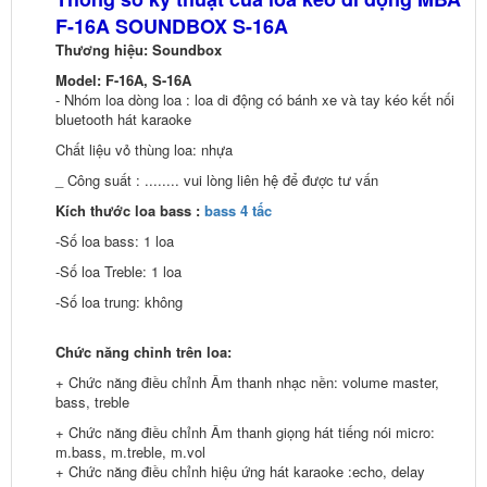
F-16A SOUNDBOX S-16A
Thương hiệu: Soundbox
Model:
F-16A, S-16A
- Nhóm loa dòng loa : loa di động có bánh xe và tay kéo kết nối
bluetooth hát karaoke
Chất liệu vỏ thùng loa: nhựa
_ Công suất : ........ vui lòng liên hệ để được tư vấn
Kích thước loa bass :
bass 4 tấc
-Số loa bass: 1 loa
-Số loa Treble: 1 loa
-Số loa trung: không
Chức năng chỉnh trên loa:
+ Chức năng điều chỉnh Âm thanh nhạc nền: volume master,
bass, treble
+ Chức năng điều chỉnh Âm thanh giọng hát tiếng nói micro:
m.bass, m.treble, m.vol
+ Chức năng điều chỉnh hiệu ứng hát karaoke :echo, delay