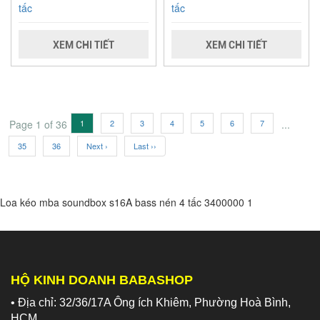
tấc
tấc
XEM CHI TIẾT
XEM CHI TIẾT
Page 1 of 36
1
2
3
4
5
6
7
...
35
36
Next ›
Last ››
Loa kéo mba soundbox s16A bass nén 4 tấc
3400000
1
HỘ KINH DOANH BABASHOP
• Địa chỉ: 32/36/17A Ông ích Khiêm, Phường Hoà Bình,
HCM