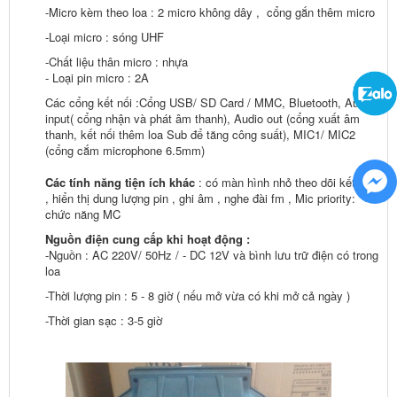
-Micro kèm theo loa : 2 micro không dây , cổng gắn thêm micro
-Loại micro : sóng UHF
-Chất liệu thân micro : nhựa
- Loại pin micro : 2A
Các cổng kết nối :Cổng USB/ SD Card / MMC, Bluetooth, Audio
input( cổng nhận và phát âm thanh), Audio out (cổng xuất âm
thanh, kết nối thêm loa Sub để tăng công suất), MIC1/ MIC2
(cổng cắm microphone 6.5mm)
Các tính năng tiện ích khác
: có màn hình nhỏ theo dõi kết nối
, hiển thị dung lượng pin , ghi âm , nghe đài fm , Mic priority:
chức năng MC
Nguồn điện cung cấp khi hoạt động :
-Nguồn : AC 220V/ 50Hz / - DC 12V và bình lưu trữ điện có trong
loa
-Thời lượng pin : 5 - 8 giờ ( nếu mở vừa có khi mở cả ngày )
-Thời gian sạc : 3-5 giờ