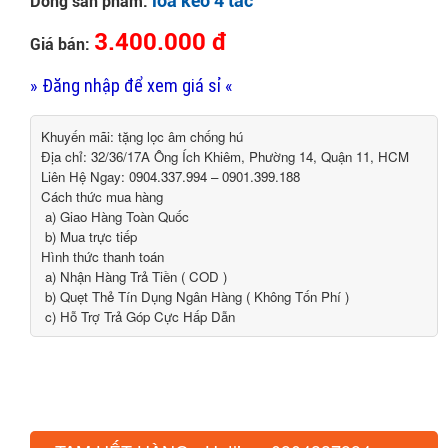
loa kéo 4 tấc
Dòng sản phẩm:
3.400.000 đ
Giá bán:
» Đăng nhập để xem giá sỉ «
Khuyến mãi: tặng lọc âm chống hú
Địa chỉ: 32/36/17A Ông Ích Khiêm, Phường 14, Quận 11, HCM
Liên Hệ Ngay: 0904.337.994 – 0901.399.188
Cách thức mua hàng
a) Giao Hàng Toàn Quốc
b) Mua trực tiếp
Hình thức thanh toán
a) Nhận Hàng Trả Tiền ( COD )
b) Quẹt Thẻ Tín Dụng Ngân Hàng ( Không Tốn Phí )
c) Hỗ Trợ Trả Góp Cực Hấp Dẫn