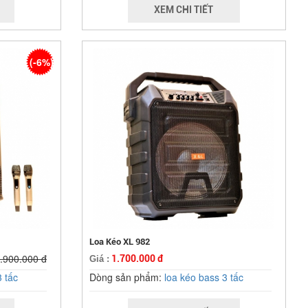
XEM CHI TIẾT
(-6%)
Loa Kéo XL 982
.900.000 đ
1.700.000 đ
Giá :
3 tấc
Dòng sản phẩm:
loa kéo bass 3 tấc