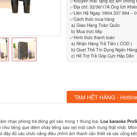
✅Khuyến mãi: tặng lọc âm chống
✅Địa chỉ: 32/36/17A Ông Ích Khi
✅Liên Hệ Ngay: 0904.337.994 – 
✅Cách thức mua hàng
a) Giao Hàng Toàn Quốc
b) Mua trực tiếp
✅Hình thức thanh toán
a) Nhận Hàng Trả Tiền ( COD )
b) Quẹt Thẻ Tín Dụng Ngân Hàng 
c) Hỗ Trợ Trả Góp Cực Hấp Dẫn
TẠM HẾT HÀNG - Hotline
 âm nhạc phòng trà đóng gói vào trong 1 thùng loa.
Loa karaoke Pro
 như tiếng que diêm cháy tiếng sao xẹt một cách trung thật nhất. Mic
có đầy đủ các chức năng điều chỉnh âm thanh cần thiết và các cổng kết