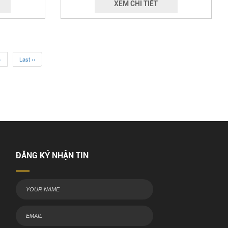
XEM CHI TIẾT
›
Last ››
ĐĂNG KÝ NHẬN TIN