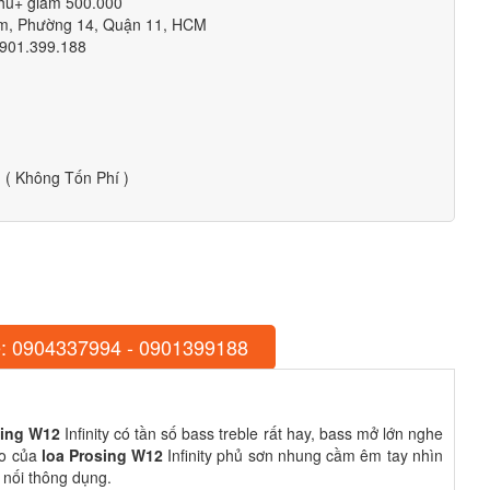
 hú+ giảm 500.000
êm, Phường 14, Quận 11, HCM
0901.399.188
( Không Tốn Phí )
: 0904337994 - 0901399188
Sing W12
Infinity có tần số bass treble rất hay, bass mở lớn nghe
ro của
loa Prosing W12
Infinity phủ sơn nhung cầm êm tay nhìn
 nối thông dụng.