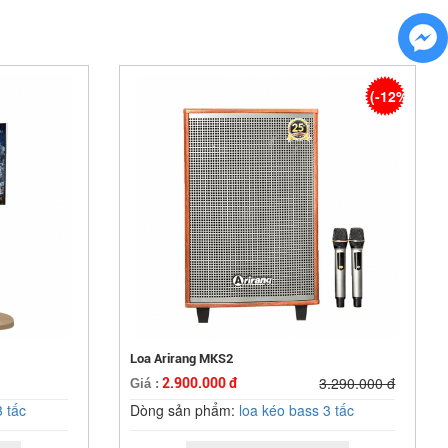
(-12%)
Loa Arirang MKS2
3.290.000 đ
2.900.000 đ
Giá :
3 tấc
Dòng sản phẩm:
loa kéo bass 3 tấc