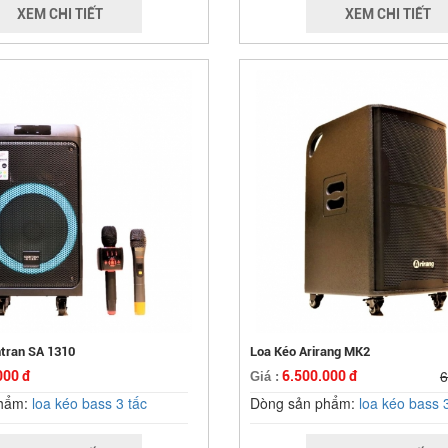
XEM CHI TIẾT
XEM CHI TIẾT
tran SA 1310
Loa Kéo Arirang MK2
6
000 đ
6.500.000 đ
Giá :
phẩm:
loa kéo bass 3 tấc
Dòng sản phẩm:
loa kéo bass 