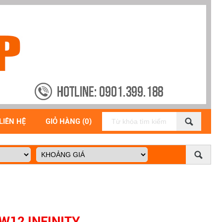
LIÊN HỆ
GIỎ HÀNG (0)
W12 INFINITY