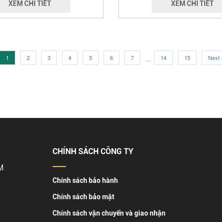
XEM CHI TIẾT
XEM CHI TIẾT
1
2
3
4
5
6
7
...
14
15
Next 
CHÍNH SÁCH CÔNG TY
M
Chính sách bảo hành
Chính sách bảo mật
Chính sách vận chuyển và giao nhận