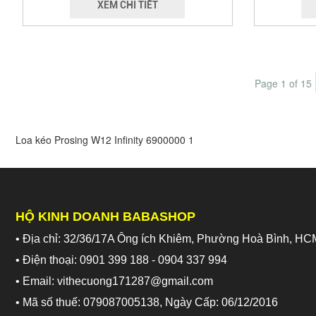
XEM CHI TIẾT
Page 1 of 15
Loa kéo Prosing W12 Infinity
6900000
1
HỘ KINH DOANH BABASHOP
• Địa chỉ: 32/36/17A Ông ích Khiêm, Phường Hoà Bình, HC
• Điện thoại: 0901 399 188 - 0904 337 994
• Email: vithecuong171287@gmail.com
• Mã số thuế: 079087005138, Ngày Cấp: 06/12/2016