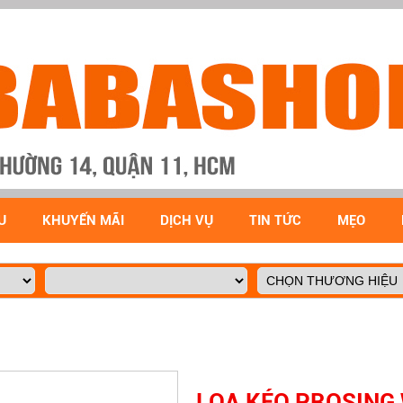
U
KHUYẾN MÃI
DỊCH VỤ
TIN TỨC
MẸO
LOA KÉO PROSING 