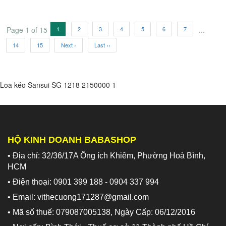
Page 1 of 15
1
2
3
4
5
6
7
...
14
15
Next ›
Last ››
Loa kéo Sansui SG 1218
2150000
1
HỘ KINH DOANH BABASHOP
• Địa chỉ: 32/36/17A Ông ích Khiêm, Phường Hoà Bình,
HCM
• Điện thoại: 0901 399 188 - 0904 337 994
• Email: vithecuong171287@gmail.com
• Mã số thuế: 079087005138, Ngày Cấp: 06/12/2016