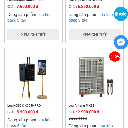
Loa Karaoke SANSUI 12E
Loa KCBOX KC450 PRO
7.600.000 đ
5.850.000 đ
Giá :
Giá :
Dòng sản phẩm:
loa kéo
Dòng sản phẩm:
loa kéo
bass 3 tấc
bass 3 tấc
XEM CHI TIẾT
XEM CHI TIẾT
(-12%)
Loa KCBOX KC550 PRO
Loa Arirang MKS2
6.990.000 đ
2.900.000 đ
Giá :
Giá :
3.290.000 đ
Dòng sản phẩm:
loa kéo
bass 3 tấc
Dòng sản phẩm:
loa kéo