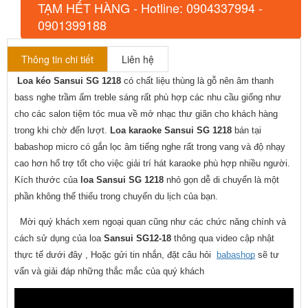
TẠM HẾT HÀNG - Hotline: 0904337994 -
0901399188
Thông tin chi tiết
Liên hệ
Loa kéo Sansui SG 1218
 có chất liệu thùng là gỗ nên âm thanh 
bass nghe trầm ấm treble sáng rất phù hợp các nhu cầu giống như 
cho các salon tiệm tóc mua về mở nhạc thư giãn cho khách hàng 
trong khi chờ đến lượt. 
Loa karaoke Sansui SG 1218
 bán tại 
babashop micro có gắn lọc âm tiếng nghe rất trong vang và độ nhạy 
cao hơn hổ trợ tốt cho việc giải trí hát karaoke phù hợp nhiều người. 
Kích thước của 
loa Sansui SG 1218
 nhỏ gọn dễ di chuyển là một 
phần không thể thiếu trong chuyến du lịch của bạn.
  Mời quý khách xem ngoại quan cũng như các chức năng chính và 
cách sử dụng của loa 
Sansui SG12-18
 thông qua video cập nhật 
thực tế dưới đây , Hoặc gửi tin nhắn, đặt câu hỏi  
babashop
 sẽ tư 
vấn và giải đáp những thắc mắc của quý khách