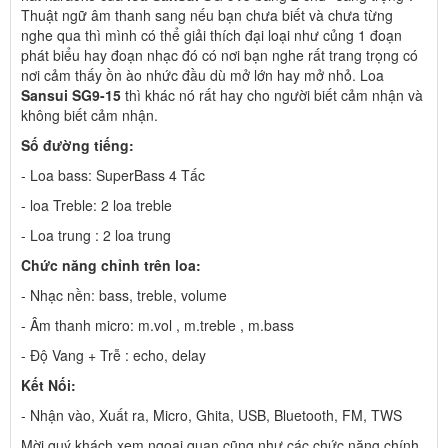
Thuật ngữ âm thanh sang nếu bạn chưa biết và chưa từng
nghe qua thì mình có thể giải thích đại loại như củng 1 đoạn
phát biểu hay đoạn nhạc đó có nơi bạn nghe rất trang trọng có
nơi cảm thấy ồn ào nhức đầu dù mở lớn hay mở nhỏ. Loa
Sansui SG9-15
thì khác nó rất hay cho người biết cảm nhận và
không biết cảm nhận.
Số đường tiếng:
- Loa bass: SuperBass 4 Tấc
- loa Treble: 2 loa treble
- Loa trung : 2 loa trung
Chức năng chỉnh trên loa:
- Nhạc nền: bass, treble, volume
- Âm thanh micro: m.vol , m.treble , m.bass
- Độ Vang + Trễ : echo, delay
Kết Nối:
- Nhận vào, Xuất ra, Micro, Ghita, USB, Bluetooth, FM, TWS
Mời quý khách xem ngoại quan cũng như các chức năng chính