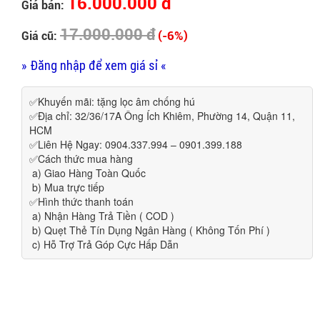
16.000.000 đ
Giá bán:
17.000.000 đ
(-6%)
Giá cũ:
» Đăng nhập để xem giá sỉ «
✅Khuyến mãi: tặng lọc âm chống hú
✅Địa chỉ: 32/36/17A Ông Ích Khiêm, Phường 14, Quận 11,
HCM
✅Liên Hệ Ngay: 0904.337.994 – 0901.399.188
✅Cách thức mua hàng
a) Giao Hàng Toàn Quốc
b) Mua trực tiếp
✅Hình thức thanh toán
a) Nhận Hàng Trả Tiền ( COD )
b) Quẹt Thẻ Tín Dụng Ngân Hàng ( Không Tốn Phí )
c) Hỗ Trợ Trả Góp Cực Hấp Dẫn