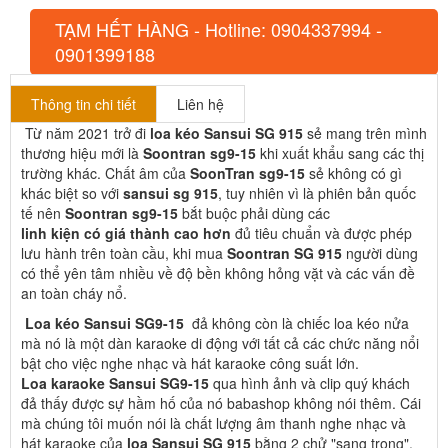
TẠM HẾT HÀNG - Hotline: 0904337994 -
0901399188
Thông tin chi tiết
Liên hệ
Từ năm 2021 trở đi
loa kéo Sansui SG 915
sẻ mang trên mình
thương hiệu mới là
Soontran sg9-15
khi xuất khẩu sang các thị
trường khác. Chất âm của
SoonTran sg9-15
sẻ không có gì
khác biệt so với
sansui sg 915
, tuy nhiên vì là phiên bản quốc
tế nên
Soontran sg9-15
bắt buộc phải dùng các
linh kiện có giá thành cao hơn
đủ tiêu chuẩn và được phép
lưu hành trên toàn cầu, khi mua
Soontran SG 915
người dùng
có thể yên tâm nhiều về độ bền không hỏng vặt và các vấn đề
an toàn cháy nổ.
Loa kéo Sansui SG9-15
đả không còn là chiếc loa kéo nửa
mà nó là một dàn karaoke di động với tất cả các chức năng nổi
bật cho việc nghe nhạc và hát karaoke công suất lớn.
Loa karaoke Sansui SG9-15
qua hình ảnh và clip quý khách
đả thấy được sự hầm hố của nó babashop không nói thêm. Cái
mà chúng tôi muốn nói là chất lượng âm thanh nghe nhạc và
hát karaoke của
loa Sansui SG 915
bằng 2 chử "sang trọng".