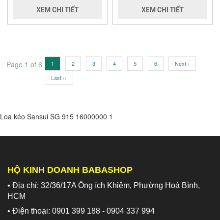
XEM CHI TIẾT
XEM CHI TIẾT
Page 1 of 6
1
2
3
4
5
6
Next ›
Last ››
Loa kéo Sansui SG 915
16000000
1
HỘ KINH DOANH BABASHOP
• Địa chỉ: 32/36/17A Ông ích Khiêm, Phường Hoà Bình,
HCM
• Điện thoại: 0901 399 188 - 0904 337 994