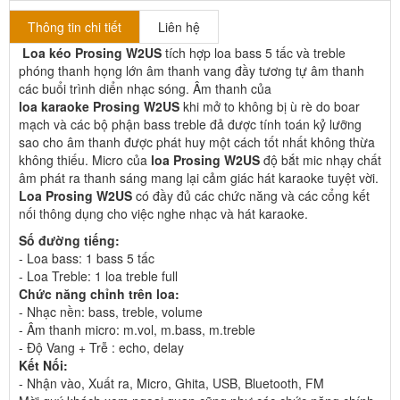
Thông tin chi tiết
Liên hệ
Loa kéo Prosing W2US
tích hợp loa bass 5 tấc và treble
phóng thanh họng lớn âm thanh vang đầy tương tự âm thanh
các buổi trình diển nhạc sóng. Âm thanh của
loa karaoke Prosing W2US
khi mở to không bị ù rè do boar
mạch và các bộ phận bass treble đả được tính toán kỷ lưỡng
sao cho âm thanh được phát huy một cách tốt nhất không thừa
không thiếu. Micro của
loa Prosing W2US
độ bắt mic nhạy chất
âm phát ra thanh sáng mang lại cảm giác hát karaoke tuyệt vời.
Loa Prosing W2US
có đầy đủ các chức năng và các cổng kết
nối thông dụng cho việc nghe nhạc và hát karaoke.
Số đường tiếng:
- Loa bass: 1 bass 5 tấc
- Loa Treble: 1 loa treble full
Chức năng chỉnh trên loa:
- Nhạc nền: bass, treble, volume
- Âm thanh micro: m.vol, m.bass, m.treble
- Độ Vang + Trễ : echo, delay
Kết Nối:
- Nhận vào, Xuất ra, Micro, Ghita, USB, Bluetooth, FM