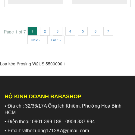
Page 1 of 7
1
2
3
4
5
6
7
Next ›
Last ››
Loa kéo Prosing W2US
5500000
1
HỘ KINH DOANH BABASHOP
• Địa chỉ: 32/36/17A Ông ích Khiêm, Phường Hoà Bình,
HCM
• Điện thoại: 0901 399 188 - 0904 337 994
• Email: vithecuong171287@gmail.com