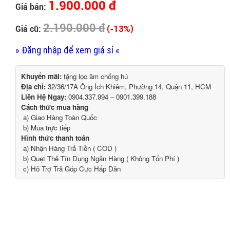
1.900.000 đ
Giá bán:
2.190.000 đ
(-13%)
Giá cũ:
» Đăng nhập để xem giá sỉ «
Khuyến mãi:
tặng lọc âm chống hú
Địa chỉ:
32/36/17A Ông Ích Khiêm, Phường 14, Quận 11, HCM
Liên Hệ Ngay:
0904.337.994 – 0901.399.188
Cách thức mua hàng
a) Giao Hàng Toàn Quốc
b) Mua trực tiếp
Hình thức thanh toán
a) Nhận Hàng Trả Tiền ( COD )
b) Quẹt Thẻ Tín Dụng Ngân Hàng ( Không Tốn Phí )
c) Hỗ Trợ Trả Góp Cực Hấp Dẫn