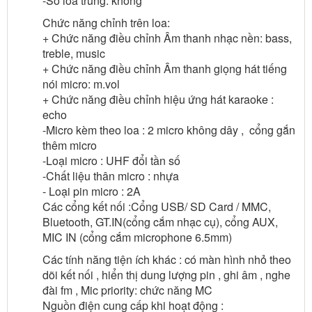
-Số loa trung: không
Chức năng chỉnh trên loa:
+ Chức năng điều chỉnh Âm thanh nhạc nền: bass,
treble, music
+ Chức năng điều chỉnh Âm thanh giọng hát tiếng
nói micro: m.vol
+ Chức năng điều chỉnh hiệu ứng hát karaoke :
echo
-Micro kèm theo loa : 2 micro không dây , cổng gắn
thêm micro
-Loại micro : UHF đổi tần số
-Chất liệu thân micro : nhựa
- Loại pin micro : 2A
Các cổng kết nối :Cổng USB/ SD Card / MMC,
Bluetooth, GT.IN(cổng cắm nhạc cụ), cổng AUX,
MIC IN (cổng cắm microphone 6.5mm)
Các tính năng tiện ích khác : có màn hình nhỏ theo
dõi kết nối , hiển thị dung lượng pin , ghi âm , nghe
đài fm , Mic priority: chức năng MC
Nguồn điện cung cấp khi hoạt động :