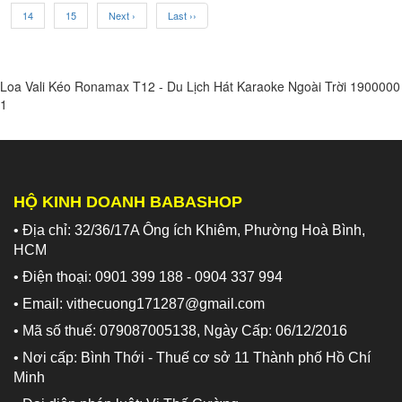
14
15
Next ›
Last ››
Loa Vali Kéo Ronamax T12 - Du Lịch Hát Karaoke Ngoài Trời
1900000
1
HỘ KINH DOANH BABASHOP
• Địa chỉ: 32/36/17A Ông ích Khiêm, Phường Hoà Bình,
HCM
• Điện thoại: 0901 399 188 - 0904 337 994
• Email: vithecuong171287@gmail.com
• Mã số thuế: 079087005138, Ngày Cấp: 06/12/2016
• Nơi cấp: Bình Thới - Thuế cơ sở 11 Thành phố Hồ Chí
Minh