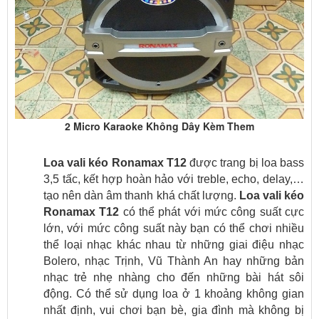
2 Micro Karaoke Không Dây Kèm Them
L
oa vali kéo Ronamax T12
được trang bị loa bass
3,5 tấc, kết hợp hoàn hảo với treble, echo, delay,…
tạo nên dàn âm thanh khá chất lượng.
Loa vali kéo
Ronamax T12
có thể phát với mức công suất cực
lớn, với mức công suất này bạn có thể chơi nhiều
thể loại nhạc khác nhau từ những giai điệu nhạc
Bolero, nhạc Trịnh, Vũ Thành An hay những bản
nhạc trẻ nhẹ nhàng cho đến những bài hát sôi
động. Có thể sử dụng loa ở 1 khoảng không gian
nhất định, vui chơi bạn bè, gia đình mà không bị