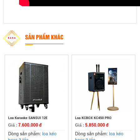
SẢN PHẨM KHÁC
Loa Karaoke SANSUI 12E
Loa KCBOX KC450 PRO
7.600.000 đ
5.850.000 đ
Giá :
Giá :
Dòng sản phẩm:
loa kéo
Dòng sản phẩm:
loa kéo
bass 3 tấc
bass 3 tấc