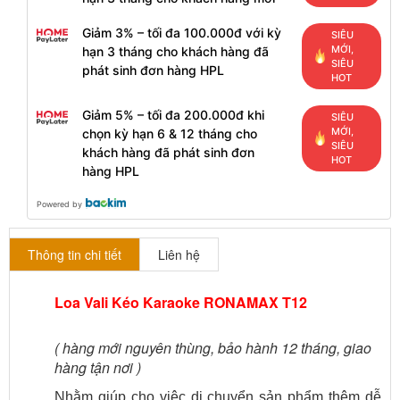
Giảm 3% – tối đa 100.000đ với kỳ
SIÊU
MỚI,
hạn 3 tháng cho khách hàng đã
SIÊU
phát sinh đơn hàng HPL
HOT
Giảm 5% – tối đa 200.000đ khi
SIÊU
MỚI,
chọn kỳ hạn 6 & 12 tháng cho
SIÊU
khách hàng đã phát sinh đơn
HOT
hàng HPL
Powered by
Thông tin chi tiết
Liên hệ
Loa Vali Kéo Karaoke RONAMAX T12
( hàng mới nguyên thùng, bảo hành 12 tháng, giao
hàng tận nơi )
Nhằm giúp cho việc di chuyển sản phẩm thêm dễ