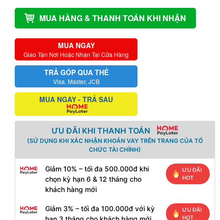
MUA HÀNG & THANH TOÁN KHI NHẬN
MUA NGAY
Giao Tận Nơi Hoặc Nhận Tại Cửa Hàng
TRẢ GÓP QUA THẺ
Visa, Master, JCB
MUA NGAY - TRẢ SAU
ƯU ĐÃI KHI THANH TOÁN
(SỬ DỤNG KHI XÁC NHẬN KHOẢN VAY TRÊN TRANG CỦA TỔ
CHỨC TÀI CHÍNH)
Giảm 10% – tối đa 500.000đ khi
ƯU ĐÃI
HOT
chọn kỳ hạn 6 & 12 tháng cho
khách hàng mới
Giảm 3% – tối đa 100.000đ với kỳ
ƯU ĐÃI
HOT
hạn 3 tháng cho khách hàng mới