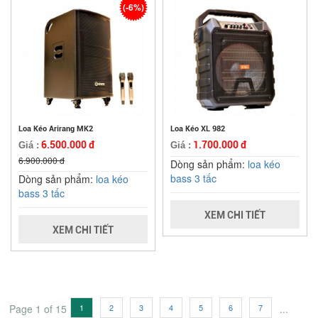
(-6%)
Loa Kéo Arirang MK2
Loa Kéo XL 982
6.500.000 đ
1.700.000 đ
Giá :
Giá :
6.900.000 đ
Dòng sản phẩm:
loa kéo
bass 3 tấc
Dòng sản phẩm:
loa kéo
bass 3 tấc
XEM CHI TIẾT
XEM CHI TIẾT
Page 1 of 15
1
2
3
4
5
6
7
...