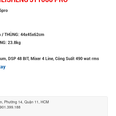
6pro
 cm / THÙNG: 44x45x62cm
ÙNG: 23.8kg
um, DSP 48 BIT, Mixer 4 Line, Công Suất 490 wat rms
tay
êm, Phường 14, Quận 11, HCM
0901.399.188