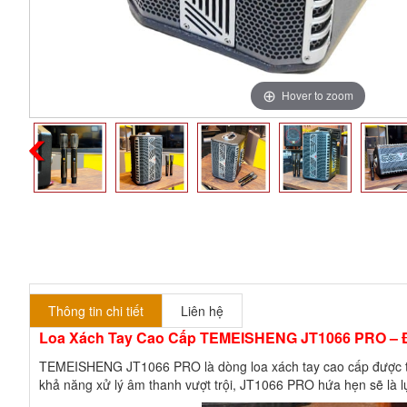
Hover to zoom
Thông tin chi tiết
Liên hệ
Loa Xách Tay Cao Cấp TEMEISHENG JT1066 PRO – 
TEMEISHENG JT1066 PRO là dòng loa xách tay cao cấp được thiết
khả năng xử lý âm thanh vượt trội, JT1066 PRO hứa hẹn sẽ là 