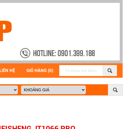
LIÊN HỆ
GIỎ HÀNG (0)
MEISHENG JT1066 PRO