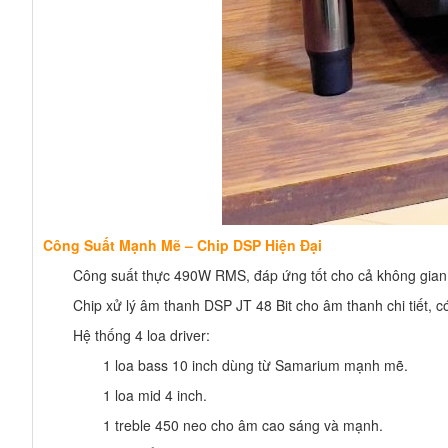
Công Suất Mạnh Mẽ – Chip DSP Hiện Đại
Công suất thực 490W RMS, đáp ứng tốt cho cả không gian n
Chip xử lý âm thanh DSP JT 48 Bit cho âm thanh chi tiết, có
Hệ thống 4 loa driver:
1 loa bass 10 inch dùng từ Samarium mạnh mẽ.
1 loa mid 4 inch.
1 treble 450 neo cho âm cao sáng và mạnh.