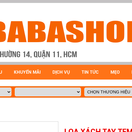
U
KHUYẾN MÃI
DỊCH VỤ
TIN TỨC
MẸO
LOA XÁCH TAY TE