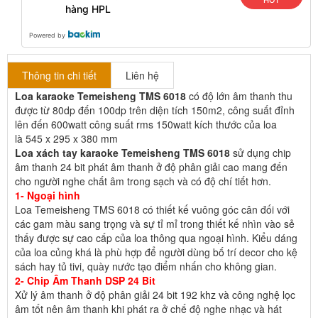
hàng HPL
Powered by
Thông tin chi tiết
Liên hệ
Loa karaoke Temeisheng TMS 6018
có độ lớn âm thanh thu
được từ 80dp đến 100dp trên diện tích 150m2, công suất đỉnh
lên đến 600watt công suất rms 150watt kích thước của loa
là 545 x 295 x 380 mm
Loa xách tay karaoke Temeisheng TMS 6018
sử dụng chip
âm thanh 24 bit phát âm thanh ở độ phân giải cao mang đến
cho người nghe chất âm trong sạch và có độ chí tiết hơn.
1- Ngoại hình
Loa Temeisheng TMS 6018 có thiết kế vuông góc cân đối với
các gam màu sang trọng và sự tỉ mỉ trong thiết kế nhìn vào sẻ
thấy được sự cao cấp của loa thông qua ngoại hình. Kiểu dáng
của loa củng khá là phù hợp để người dùng bố trí decor cho kệ
sách hay tủ tivi, quày nước tạo điểm nhấn cho không gian.
2- Chip Âm Thanh DSP 24 Bit
Xử lý âm thanh ở độ phân giải 24 bit 192 khz và công nghệ lọc
âm tốt nên âm thanh khi phát ra ở chế độ nghe nhạc và hát