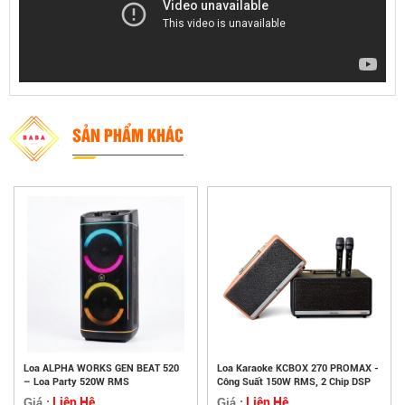
SẢN PHẨM KHÁC
Loa ALPHA WORKS GEN BEAT 520
Loa Karaoke KCBOX 270 PROMAX -
– Loa Party 520W RMS
Công Suất 150W RMS, 2 Chip DSP
Liên Hệ
Liên Hệ
Giá :
Giá :