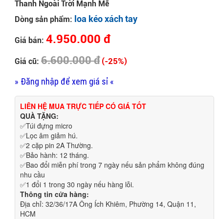
Thanh Ngoài Trời Mạnh Mẽ
loa kéo xách tay
Dòng sản phẩm:
4.950.000 đ
Giá bán:
6.600.000 đ
(-25%)
Giá cũ:
» Đăng nhập để xem giá sỉ «
LIÊN HỆ MUA TRỰC TIẾP CÓ GIÁ TỐT
QUÀ TẶNG:
✅Túi đựng micro
✅Lọc âm giảm hú.
✅2 cặp pin 2A Thường.
✅Bảo hành: 12 tháng.
✅Bao đổi miễn phí trong 7 ngày nếu sản phẩm không đúng
nhu cầu
✅1 đổi 1 trong 30 ngày nếu hàng lỗi.
Thông tin cửa hàng:
Địa chỉ: 32/36/17A Ông Ích Khiêm, Phường 14, Quận 11, 
HCM