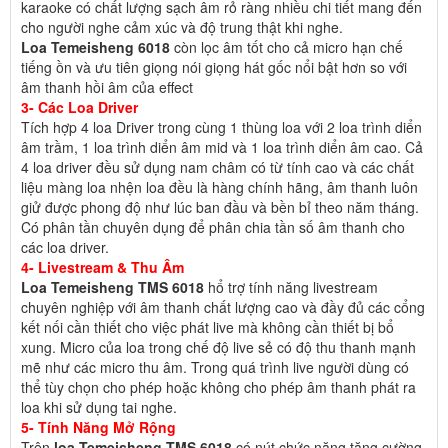
karaoke có chất lượng sạch âm rỏ ràng nhiều chi tiết mang đến
cho người nghe cảm xúc và độ trung thật khi nghe.
Loa Temeisheng 6018
còn lọc âm tốt cho cả micro hạn chế
tiếng ồn và ưu tiên giọng nói giọng hát gốc nổi bật hơn so với
âm thanh hồi âm của effect
3- Các Loa Driver
Tích hợp 4 loa Driver trong cùng 1 thùng loa với 2 loa trình diển
âm trầm, 1 loa trình diển âm mid và 1 loa trình diển âm cao. Cả
4 loa driver đều sử dụng nam châm có từ tính cao và các chất
liệu màng loa nhện loa đều là hàng chính hãng, âm thanh luôn
giử được phong độ như lúc ban đầu và bền bỉ theo năm tháng.
Có phân tần chuyên dụng để phân chia tần số âm thanh cho
các loa driver.
4- Livestream & Thu Âm
Loa Temeisheng TMS 6018
hổ trợ tính năng livestream
chuyên nghiệp với âm thanh chất lượng cao và đầy đủ các cổng
kết nối cần thiết cho việc phát live mà không cần thiết bị bổ
xung. Micro của loa trong chế độ live sẻ có độ thu thanh mạnh
mẽ như các micro thu âm. Trong quá trình live người dùng có
thể tùy chọn cho phép hoặc không cho phép âm thanh phát ra
loa khi sử dụng tai nghe.
5- Tính Năng Mở Rộng
Trên
loa Temeisheng TMS 6018
có nút chức năng tăng cường