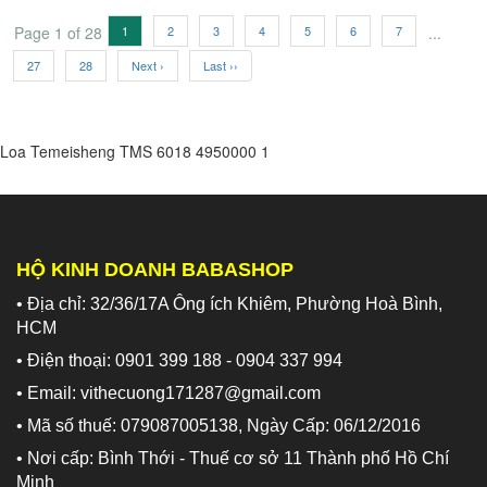
Page 1 of 28
1
2
3
4
5
6
7
...
27
28
Next ›
Last ››
Loa Temeisheng TMS 6018
4950000
1
HỘ KINH DOANH BABASHOP
• Địa chỉ: 32/36/17A Ông ích Khiêm, Phường Hoà Bình,
HCM
• Điện thoại: 0901 399 188 - 0904 337 994
• Email: vithecuong171287@gmail.com
• Mã số thuế: 079087005138, Ngày Cấp: 06/12/2016
• Nơi cấp: Bình Thới - Thuế cơ sở 11 Thành phố Hồ Chí
Minh