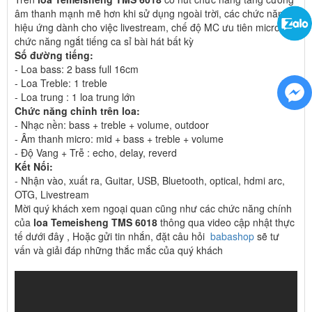
âm thanh mạnh mẽ hơn khi sử dụng ngoài trời, các chức năng
hiệu ứng dành cho việc livestream, chế độ MC ưu tiên micro,
chức năng ngắt tiếng ca sỉ bài hát bất kỳ
Số đường tiếng:
- Loa bass: 2 bass full 16cm
- Loa Treble: 1 treble
- Loa trung : 1 loa trung lớn
Chức năng chỉnh trên loa:
- Nhạc nền: bass + treble + volume, outdoor
- Âm thanh micro: mid + bass + treble + volume
- Độ Vang + Trễ : echo, delay, reverd
Kết Nối:
- Nhận vào, xuất ra, Guitar, USB, Bluetooth, optical, hdmi arc,
OTG, Livestream
Mời quý khách xem ngoại quan cũng như các chức năng chính
của
loa Temeisheng TMS 6018
thông qua video cập nhật thực
tế dưới đây , Hoặc gửi tin nhắn, đặt câu hỏi
babashop
sẽ tư
vấn và giải đáp những thắc mắc của quý khách