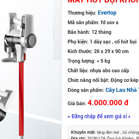
Evertop
Thương hiệu:
Mã sản phẩm: fd usv a
Bảo hành: 12 tháng
Phụ kiện: 1 dây sạc , cổ hút bụi
Kích thước: 26 x 29 x 90 cm
Trọng lượng: < 5 kg
Chất liệu: nhựa abs cao cấp
Chức năng nổi bật: Động cơ kép 
Cây Lau Nhà
Dòng sản phẩm:
4.000.000 đ
Giá bán:
» Đăng nhập để xem giá sỉ «
Khuyến mãi:
tặng đèn led , túi chông
Địa chỉ:
32/36/17A Ông Ích Khiêm, 