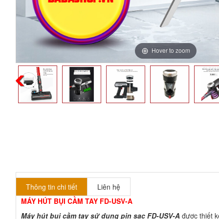
Hover to zoom
Thông tin chi tiết
Liên hệ
MÁY HÚT BỤI CẦM TAY FD-USV-A
Máy hút bụi cầm tay sử dụng pin sạc FD-USV-A
được thiết k