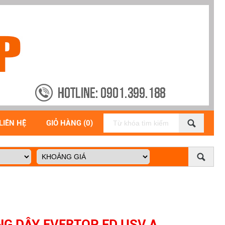
LIÊN HỆ
GIỎ HÀNG (0)
G DÂY EVERTOP FD USV A