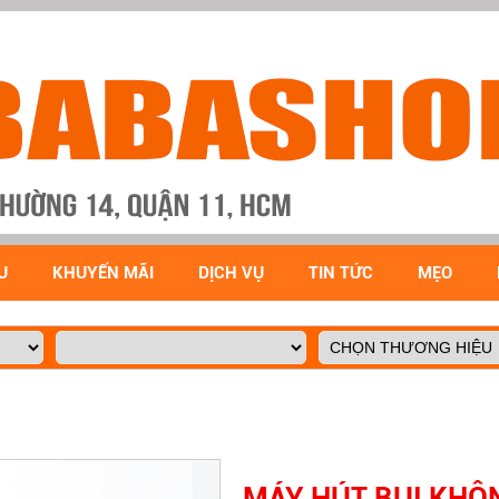
U
KHUYẾN MÃI
DỊCH VỤ
TIN TỨC
MẸO
MÁY HÚT BỤI KHÔN