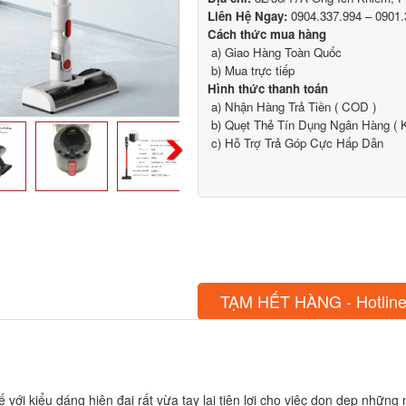
Liên Hệ Ngay:
0904.337.994 – 0901.
Cách thức mua hàng
a) Giao Hàng Toàn Quốc
b) Mua trực tiếp
Hình thức thanh toán
a) Nhận Hàng Trả Tiền ( COD )
b) Quẹt Thẻ Tín Dụng Ngân Hàng ( K
c) Hỗ Trợ Trả Góp Cực Hấp Dẫn
TẠM HẾT HÀNG - Hotline
ế với kiểu dáng hiện đại rất vừa tay lại tiện lợi cho việc dọn dẹp nhữn