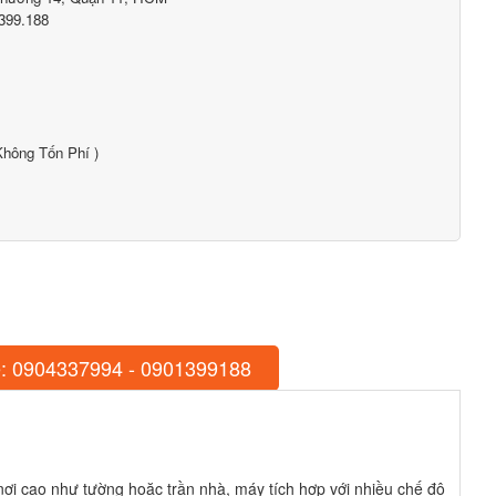
399.188
hông Tốn Phí )
: 0904337994 - 0901399188
g nơi cao như tường hoặc trần nhà, máy tích hợp với nhiều chế độ