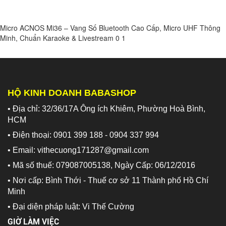
Micro ACNOS Mi36 – Vang Số Bluetooth Cao Cấp, Micro UHF Thông
Minh, Chuẩn Karaoke & Livestream
0
1
HỘ KINH DOANH BABASHOP
• Địa chỉ: 32/36/17A Ông ích Khiêm, Phường Hoà Bình,
HCM
• Điện thoại: 0901 399 188 - 0904 337 994
• Email: vithecuong171287@gmail.com
• Mã số thuế: 079087005138, Ngày Cấp: 06/12/2016
• Nơi cấp: Bình Thới - Thuế cơ sở 11 Thành phố Hồ Chí
Minh
•
Đại diện pháp luật: Vi Thế Cường
GIỜ LÀM VIỆC