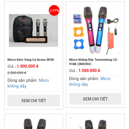
(-17%)
Micro Kèm Vang Cơ Acnos MI30
Micro Không Dây Temeisheng LD-
916B (2MICRO)
1.900.000 đ
Giá :
1.500.000 đ
Giá :
2.300.000 đ
Dòng sản phẩm:
Micro
Dòng sản phẩm:
Micro
không dây
không dây
XEM CHI TIẾT
XEM CHI TIẾT