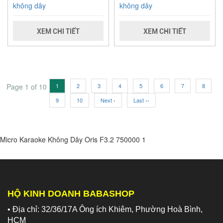
không dây
không dây
XEM CHI TIẾT
XEM CHI TIẾT
Page 1 of 10
1
2
3
4
5
6
7
8
9
10
Next ›
Last ››
Micro Karaoke Không Dây Oris F3.2
750000
1
HỘ KINH DOANH BABASHOP
• Địa chỉ: 32/36/17A Ông ích Khiêm, Phường Hoà Bình,
HCM