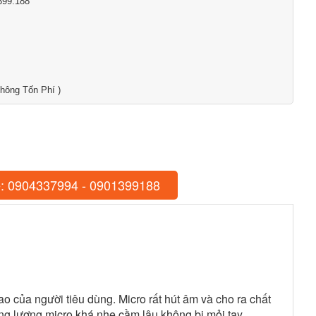
399.188
hông Tốn Phí )
: 0904337994 - 0901399188
o của người tiêu dùng. Micro rất hút âm và cho ra chất
ng lượng micro khá nhẹ cầm lâu không bị mỏi tay.