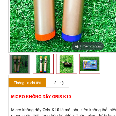
Hover to zoom
Thông tin chi tiết
Liên hệ
MICRO KHÔNG DÂY ORIS K10
Micro không dây
Oris K10
là một phụ kiện không thể thiế
giọng chân thật trong trẻo tự nhiên. Thân micro được là