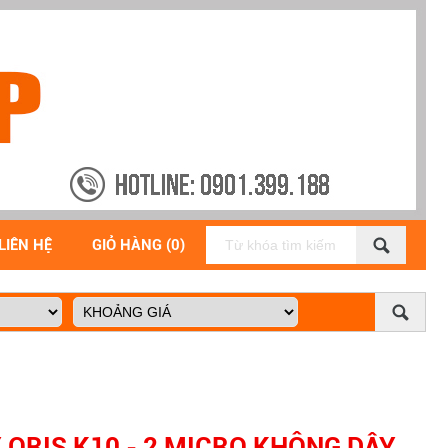
LIÊN HỆ
GIỎ HÀNG (0)
ORIS K10 - 2 MICRO KHÔNG DÂY