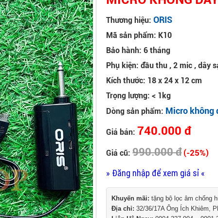
ORIS
Thương hiệu:
Mã sản phẩm: K10
Bảo hành: 6 tháng
Phụ kiện: đầu thu , 2 mic , dây 
Kích thước: 18 x 24 x 12 cm
Trọng lượng: < 1kg
Micro không 
Dòng sản phẩm:
740.000 đ
Giá bán:
990.000 đ
(-25%)
Giá cũ:
» Đăng nhập để xem giá sỉ «
Khuyến mãi:
tặng bộ lọc âm chống 
Địa chỉ:
32/36/17A Ông Ích Khiêm, 