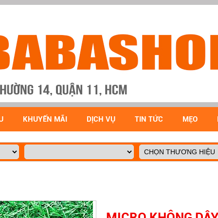
U
KHUYẾN MÃI
DỊCH VỤ
TIN TỨC
MẸO
MICRO KHÔNG DÂY 