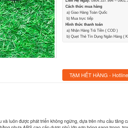
Liên Hệ Ngay:
0904.337.994 – 0901.
Cách thức mua hàng
a) Giao Hàng Toàn Quốc
b) Mua trực tiếp
Hình thức thanh toán
a) Nhận Hàng Trả Tiền ( COD )
b) Quẹt Thẻ Tín Dụng Ngân Hàng ( K
TẠM HẾT HÀNG - Hotline
u và luôn được phát triển không ngừng, dựa trên nhu cầu tăng ca
m bằng nhựa ABS cao cấp dươc phủ lớp sơn bóng sang trọng, trọ