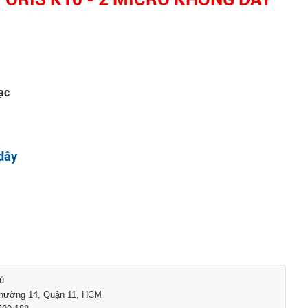
sạc
dây
hú
Phường 14, Quận 11, HCM