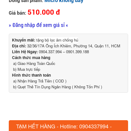
Micro không dây
Dòng sản phẩm:
510.000 đ
Giá bán:
» Đăng nhập để xem giá sỉ «
Khuyến mãi:
tặng bộ lọc âm chống hú
Địa chỉ:
32/36/17A Ông Ích Khiêm, Phường 14, Quận 11, HCM
Liên Hệ Ngay:
0904.337.994 – 0901.399.188
Cách thức mua hàng
a) Giao Hàng Toàn Quốc
b) Mua trực tiếp
Hình thức thanh toán
a) Nhận Hàng Trả Tiền ( COD )
b) Quẹt Thẻ Tín Dụng Ngân Hàng ( Không Tốn Phí )
TẠM HẾT HÀNG - Hotline: 0904337994 -