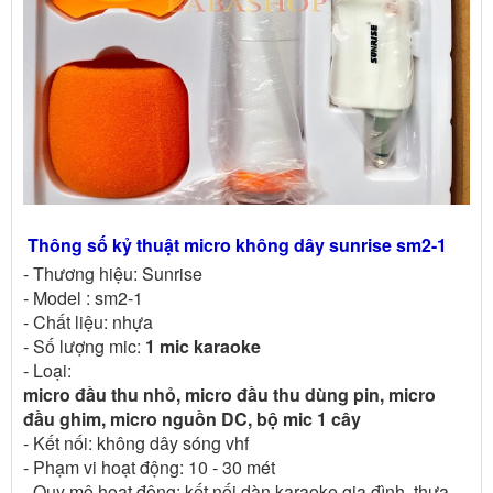
Thông số kỷ thuật micro không dây sunrise sm2-1
- Thương hiệu: Sunrise
- Model : sm2-1
- Chất liệu: nhựa
- Số lượng mic:
1 mic karaoke
- Loại:
micro đầu thu nhỏ, micro đầu thu dùng pin, micro
đầu ghim, micro nguồn DC, bộ mic 1 cây
- Kết nối: không dây sóng vhf
- Phạm vi hoạt động: 10 - 30 mét
- Quy mô hoạt động: kết nối dàn karaoke gia đình, thưa