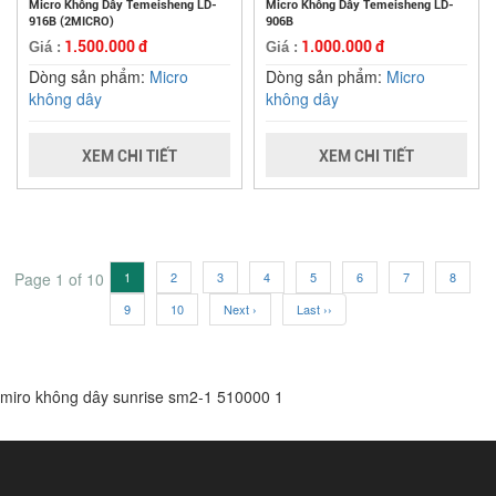
Micro Không Dây Temeisheng LD-
Micro Không Dây Temeisheng LD-
916B (2MICRO)
906B
1.500.000 đ
1.000.000 đ
Giá :
Giá :
Dòng sản phẩm:
Micro
Dòng sản phẩm:
Micro
không dây
không dây
XEM CHI TIẾT
XEM CHI TIẾT
Page 1 of 10
1
2
3
4
5
6
7
8
9
10
Next ›
Last ››
miro không dây sunrise sm2-1
510000
1