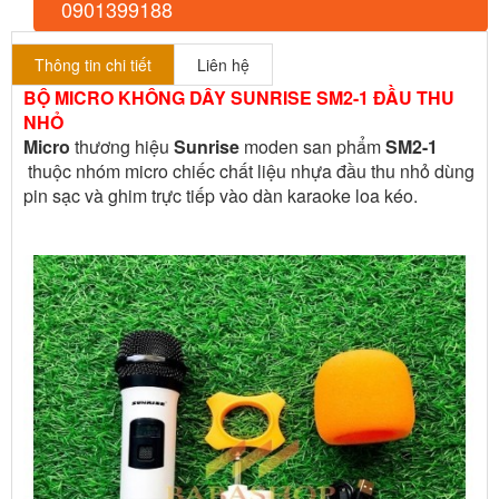
0901399188
Thông tin chi tiết
Liên hệ
BỘ MICRO KHÔNG DÂY SUNRISE SM2-1 ĐẦU THU
NHỎ
Micro
thương hiệu
Sunrise
moden san phẩm
SM2-1
thuộc nhóm micro chiếc chất liệu nhựa đầu thu nhỏ dùng
pin sạc và ghim trực tiếp vào dàn karaoke loa kéo.