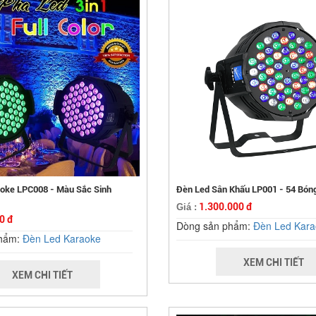
oke LPC008 - Màu Sắc Sinh
Đèn Led Sân Khấu LP001 - 54 Bón
1.300.000 đ
Giá :
0 đ
Dòng sản phẩm:
Đèn Led Kara
phẩm:
Đèn Led Karaoke
XEM CHI TIẾT
XEM CHI TIẾT