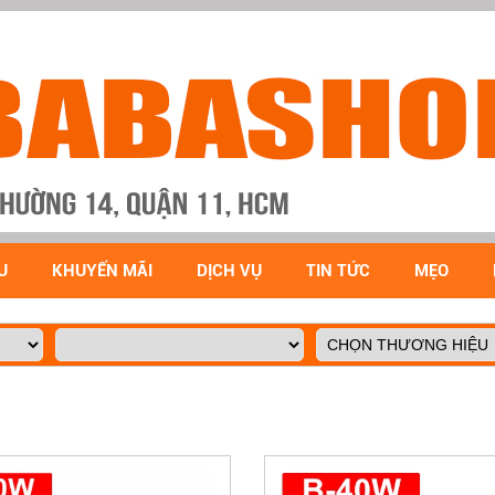
U
KHUYẾN MÃI
DỊCH VỤ
TIN TỨC
MẸO