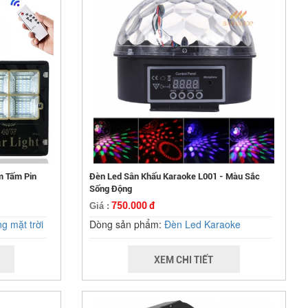
m Tấm Pin
Đèn Led Sân Khấu Karaoke L001 - Màu Sắc
Sống Động
750.000 đ
Giá :
g mặt trời
Dòng sản phẩm:
Đèn Led Karaoke
XEM CHI TIẾT