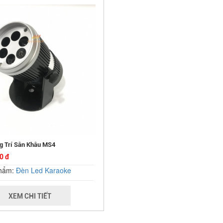
g Trí Sân Khâu MS4
0 đ
phẩm:
Đèn Led Karaoke
XEM CHI TIẾT