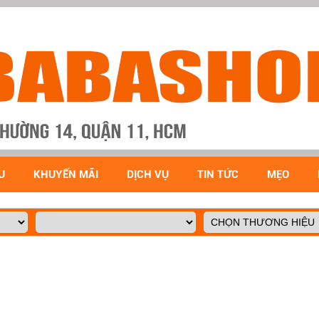
U
KHUYẾN MÃI
DỊCH VỤ
TIN TỨC
MẸO