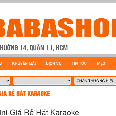
U
KHUYẾN MÃI
DỊCH VỤ
TIN TỨC
MẸO
GIÁ RẺ HÁT KARAOKE
ni Giá Rẻ Hát Karaoke