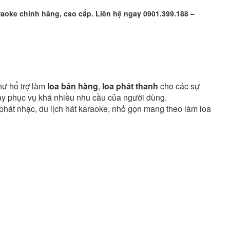
raoke chính hãng, cao cấp. Liên hệ ngay 0901.399.188 –
hư hổ trợ làm
loa bán hàng
,
loa phát thanh
cho các sự
nay phục vụ khá nhiều nhu cầu của người dùng.
 phát nhạc, du lịch hát karaoke, nhỏ gọn mang theo làm loa