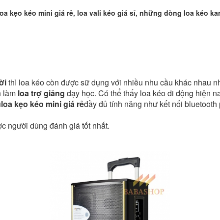
 kẹo kéo mini giá rẻ, loa vali kéo giá sỉ, những dòng loa kéo ka
ời
thì loa kéo còn được sữ dụng với nhiều nhu cầu khác nhau n
ên làm
loa trợ giảng
dạy học. Có thể thấy loa kéo di động hiện 
u
loa kẹo kéo mini giá rẻ
đầy đủ tính năng như kết nối bluetooth
c người dùng đánh giá tốt nhất.