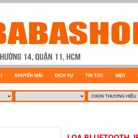
U
KHUYẾN MÃI
DỊCH VỤ
TIN TỨC
MẸO
LOA BLUETOOTH J