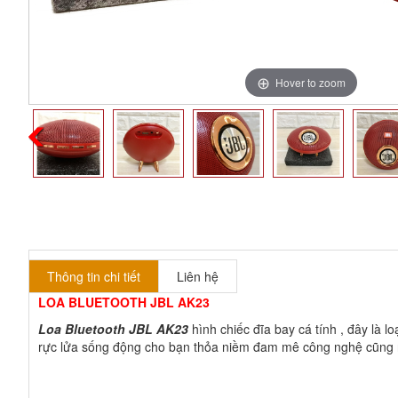
Hover to zoom
Thông tin chi tiết
Liên hệ
LOA BLUETOOTH JBL AK23
Loa Bluetooth JBL AK23
hình chiếc đĩa bay cá tính , đây là 
rực lửa sống động cho bạn thỏa niềm đam mê công nghệ cũng