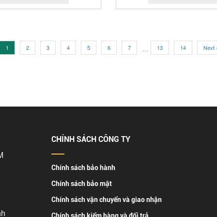
1
2
3
4
5
6
7
...
13
14
Next 
CHÍNH SÁCH CÔNG TY
M
Chính sách bảo hành
Chính sách bảo mật
Chính sách vận chuyển và giao nhận
nh
Chính sách kiểm hàng và đổi trả