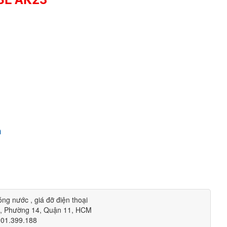
m
h
óng nước , giá đỡ điện thoại
m, Phường 14, Quận 11, HCM
901.399.188