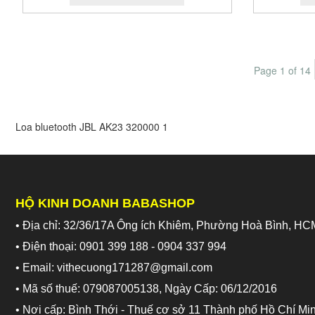
Page 1 of 14
Loa bluetooth JBL AK23
320000
1
HỘ KINH DOANH BABASHOP
• Địa chỉ: 32/36/17A Ông ích Khiêm, Phường Hoà Bình, HC
• Điện thoại: 0901 399 188 - 0904 337 994
• Email: vithecuong171287@gmail.com
• Mã số thuế: 079087005138, Ngày Cấp: 06/12/2016
• Nơi cấp: Bình Thới - Thuế cơ sở 11 Thành phố Hồ Chí Mi