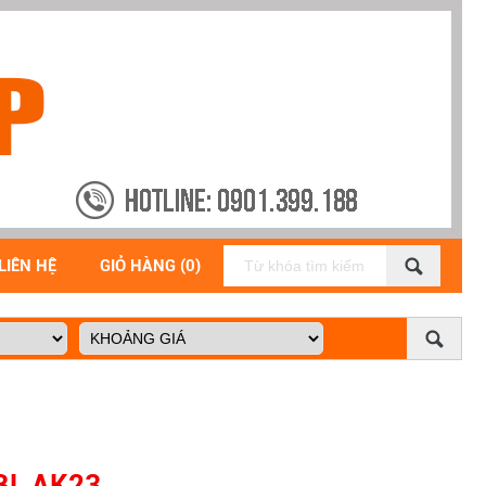
LIÊN HỆ
GIỎ HÀNG (0)
BL AK23