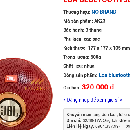
NO BRAND
Thương hiệu:
Mã sản phẩm: AK23
Bảo hành: 3 tháng
Phụ kiện: cáp sạc
Kích thước: 177 x 177 x 105 m
Trọng lượng: 500g
Chất liệu: nhựa
Loa bluetoot
Dòng sản phẩm:
320.000 đ
Giá bán:
» Đăng nhập để xem giá sỉ «
Khuyến mãi:
tặng đèn led , túi ch
Địa chỉ:
32/36/17A Ông Ích Khiê
Liên Hệ Ngay:
0904.337.994 – 0