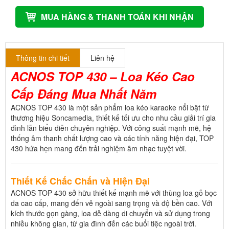
MUA HÀNG & THANH TOÁN KHI NHẬN
Thông tin chi tiết
Liên hệ
ACNOS TOP 430 – Loa Kéo Cao
Cấp Đáng Mua Nhất Năm
ACNOS TOP 430 là một sản phẩm loa kéo karaoke nổi bật từ
thương hiệu Soncamedia, thiết kế tối ưu cho nhu cầu giải trí gia
đình lẫn biểu diễn chuyên nghiệp. Với công suất mạnh mẽ, hệ
thống âm thanh chất lượng cao và các tính năng hiện đại, TOP
430 hứa hẹn mang đến trải nghiệm âm nhạc tuyệt vời.
Thiết Kế Chắc Chắn và Hiện Đại
ACNOS TOP 430 sở hữu thiết kế mạnh mẽ với thùng loa gỗ bọc
da cao cấp, mang đến vẻ ngoài sang trọng và độ bền cao. Với
kích thước gọn gàng, loa dễ dàng di chuyển và sử dụng trong
nhiều không gian, từ gia đình đến các buổi tiệc ngoài trời.