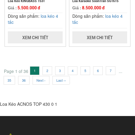
Loa Kéo KINGBASS 153T
Loa Karaoke SoonTran SG1615
5.500.000 đ
8.500.000 đ
Giá :
Giá :
Dòng sản phẩm:
loa kéo 4
Dòng sản phẩm:
loa kéo 4
tấc
tấc
XEM CHI TIẾT
XEM CHI TIẾT
Page 1 of 36
1
2
3
4
5
6
7
...
35
36
Next ›
Last ››
Loa Kéo ACNOS TOP 430
0
1